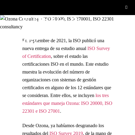
PUBLICADO EL
ESTUDIO ISO SURVEY
2020
En septiembre de 2021, la ISO publicó una
nueva entrega de su estudio anual
ISO Survey
of Certification
, sobre el estado las
certificaciones ISO en el mundo. Este estudio
muestra la evolución del número de
organizaciones con sistemas de gestión
certificados en alguno de los 12 estándares que
se consideran. Entre ellos, se incluyen
los tres
estándares que maneja Ozona: ISO 20000, ISO
22301 e ISO 27001
.
Desde Ozona, ya habíamos desgranado los
resultados del
ISO Survey 2019
, de la mano de